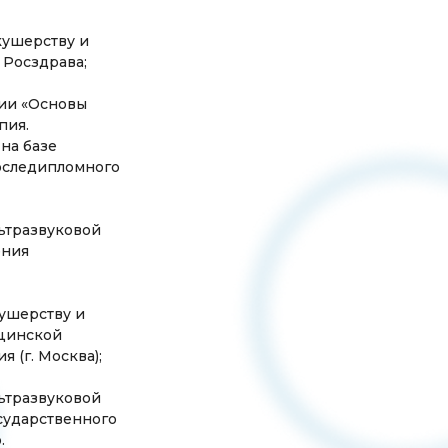
кушерству и
 Росздрава;
ции «Основы
пия.
на базе
оследипломного
льтразвуковой
ения
кушерству и
ицинской
 (г. Москва);
льтразвуковой
сударственного
.