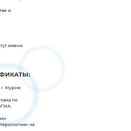
тве и
итут имени
ФИКАТЫ:
 г. Муром;
товка по
вГМА;
ции
стероскопия» на